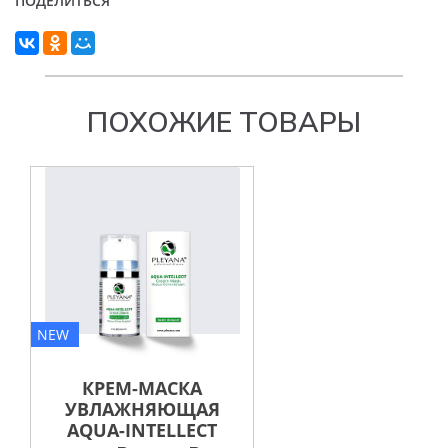
ПОДЕЛИТЬСЯ
ПОХОЖИЕ ТОВАРЫ
NEW
NE
КРЕМ-МАСКА
УВЛАЖНЯЮЩАЯ
КО
AQUA-INTELLECT