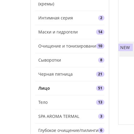
(кремы)
Интимная серия
2
Маски и гидрогели
14
Очищение и тонизирование
10
NEW
Сыворотки
8
Черная пятница
21
Лицо
51
Тело
13
SPA AROMA TERMAL
3
Глубокое очищение/пилинги
6