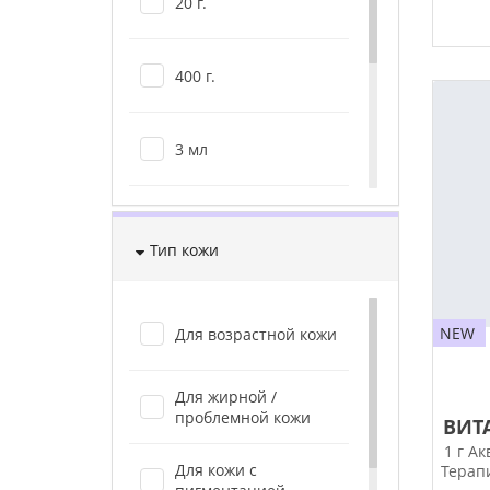
20 г.
400 г.
3 мл
50 мл
Тип кожи
75 мл
NEW
Для возрастной кожи
150 мл
Для жирной /
проблемной кожи
ВИТ
1 г А
Для кожи с
Терап