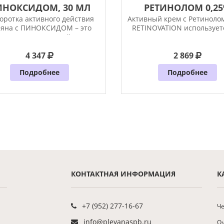
ИНОКСИДОМ, 30 МЛ
РЕТИНОЛОМ 0,2
RETINOVATION,..
оротка активного действия
Активный крем с Ретиноло
еяна с ПИНОКСИДОМ – это
RETINOVATION использует
современное и крайне
завершающая
4 347
2 869
Подробнее
Подробнее
КОНТАКТНАЯ ИНФОРМАЦИЯ
К
+7 (952) 277-16-67
Че
info@pleyanaspb.ru
О