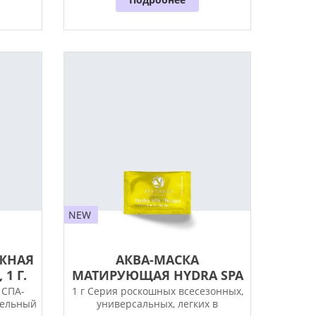
NEW
ЖНАЯ
АКВА-МАСКА
1 Г.
МАТИРУЮЩАЯ HYDRA SPA
THERAPY, 1 Г.
 СПА-
1 г Серия роскошных всесезонных,
тельный
универсальных, легких в