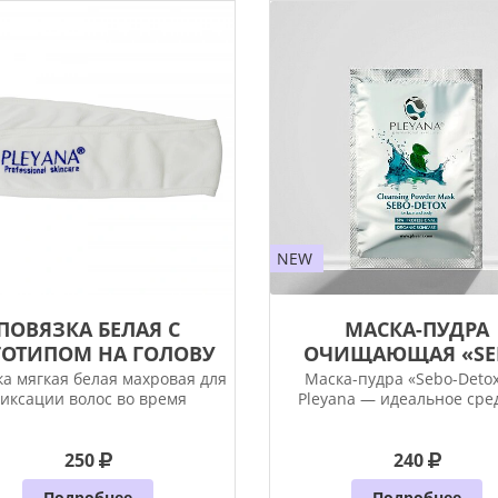
NEW
ПОВЯЗКА БЕЛАЯ С
МАСКА-ПУДРА
ГОТИПОМ НА ГОЛОВУ
ОЧИЩАЮЩАЯ «SE
ДЛЯ КОСМЕ...
DETOX» ...
ка мягкая белая махровая для
Маска-пудра «Sebo-Detox
иксации волос во время
Pleyana — идеальное сре
косметологических
250
240
Подробнее
Подробнее