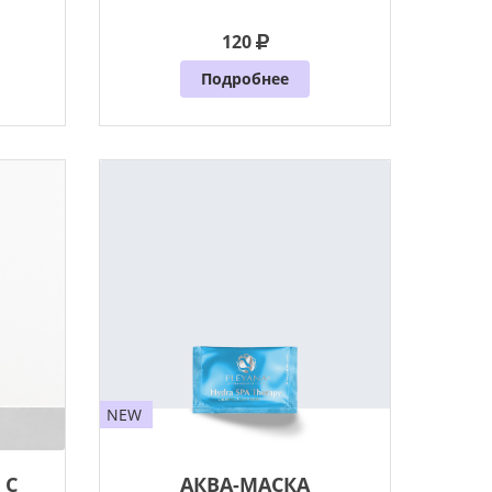
применении
120
Подробнее
NEW
 С
АКВА-МАСКА