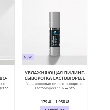
NEW
УВЛАЖНЯЮЩАЯ ПИЛИНГ-
BО-
СЫВОРОТКА LACTOBIOPEEL
11%
» от
Увлажняющая пилинг-сыворотка
дство
Lactobiopeel 11% — это
инновационный
179
– 1 938
Подробнее