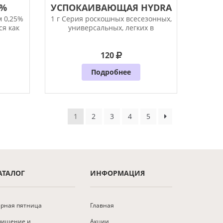
5%
УСПОКАИВАЮЩАЯ HYDRA
.
SPA THERAPY, 1...
м 0,25%
1 г Серия роскошных всесезонных,
ся как
универсальных, легких в
применении
120
Подробнее
1
2
3
4
5
АТАЛОГ
ИНФОРМАЦИЯ
рная пятница
Главная
чищение и
Акции