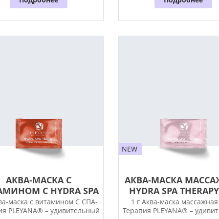
NEW
АКВА-МАСКА С
АКВА-МАСКА МАССА
АМИНОМ С HYDRA SPA
HYDRA SPA THERAPY, 
THERAPY, 1...
ква-маска с витамином С СПА-
1 г Аква-маска массажная
ия PLEYANA® – удивительный
Терапия PLEYANA® – удиви