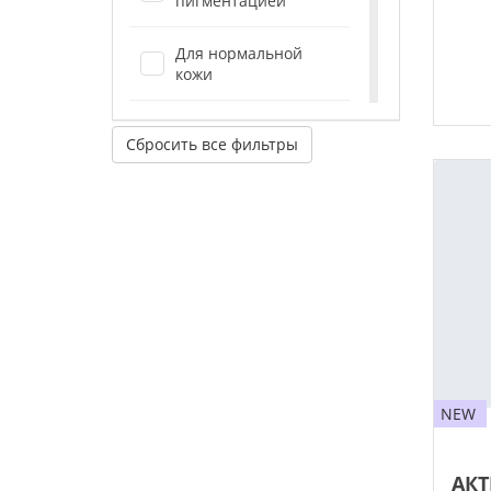
пигментацией
Для нормальной
кожи
Для сухой,
Сбросить все фильтры
обезвоженной кожи
Для тела
Для чувствительной
/ куперозной кожи
NEW
АКТ