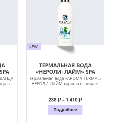
NEW
ДА
ТЕРМАЛЬНАЯ ВОДА
SPA
«НЕРОЛИ+ЛАЙМ» SPA
AROMA-TERMA...
АВАНДА
Термальная вода «АRОМА-TERMAL»
ицо в
НЕРОЛИ-ЛАЙМ хорошо освежает
лицо в любое
288
– 1 410
Подробнее