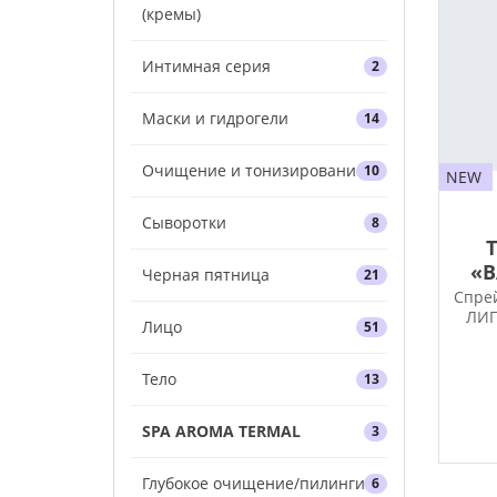
(кремы)
Интимная серия
2
Маски и гидрогели
14
Очищение и тонизирование
10
NEW
Сыворотки
8
«В
Черная пятница
21
Спре
ЛИП
Лицо
51
Тело
13
SPA AROMA TERMAL
3
Глубокое очищение/пилинги
6