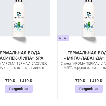
NEW
ТЕРМАЛЬНАЯ ВОДА
ТЕРМАЛЬНАЯ ВО
АСИЛЕК+ЛИПА» SPA
«МЯТА+ЛАВАНДА» 
AROMA-TERM...
AROMA-TERM...
й "АRОМА-TERMAL" ВАСИЛЕК
Спрей "АRОМА-TERMAL" Л
А хорошо освежает лицо в
МЯТА хорошо освежает л
любое время года.
любое время года.
770
– 1 410
770
– 1 410
Подробнее
Подробнее