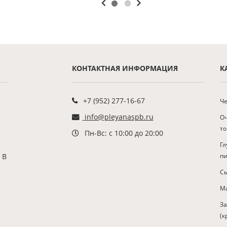
КОНТАКТНАЯ ИНФОРМАЦИЯ
К
+7 (952) 277-16-67
Че
info@pleyanaspb.ru
О
т
Пн-Вс: с 10:00 до 20:00
Гл
 В
п
С
Ма
З
(к