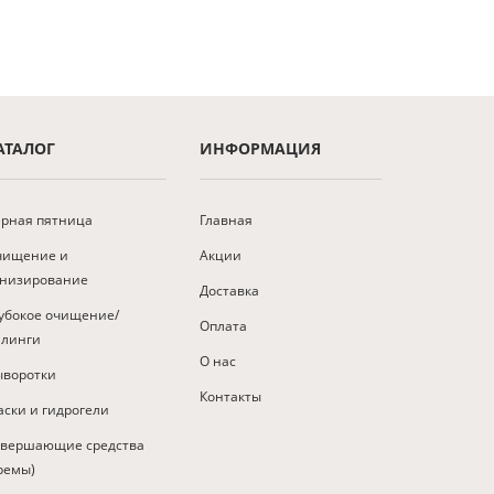
АТАЛОГ
ИНФОРМАЦИЯ
рная пятница
Главная
чищение и
Акции
онизирование
Доставка
убокое очищение/
Оплата
илинги
О нас
ыворотки
Контакты
ски и гидрогели
авершающие средства
ремы)