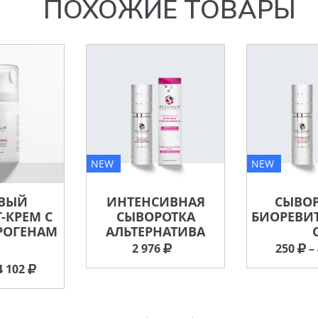
ПОХОЖИЕ ТОВАРЫ
NEW
NEW
ВЫЙ
ИНТЕНСИВНАЯ
СЫВОР
-КРЕМ С
СЫВОРОТКА
БИОРЕВИ
РОГЕНАМ
АЛЬТЕРНАТИВА
И
2 976
250
– 
4 102