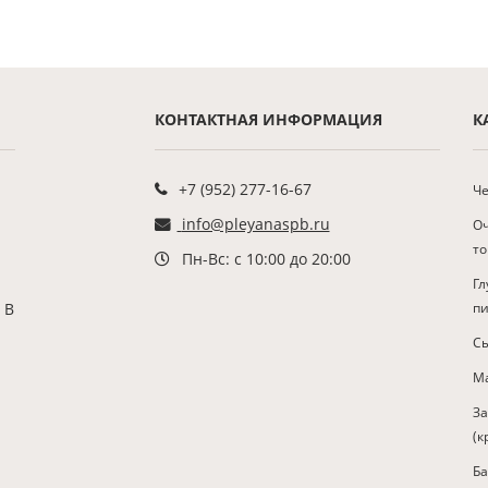
КОНТАКТНАЯ ИНФОРМАЦИЯ
К
+7 (952) 277-16-67
Че
info@pleyanaspb.ru
О
т
Пн-Вс: с 10:00 до 20:00
Гл
 В
п
С
Ма
З
(к
Б