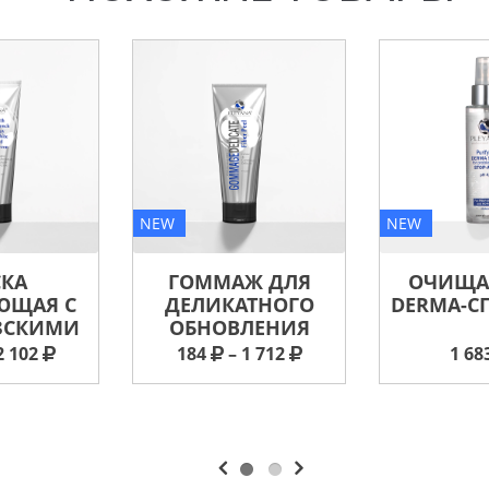
NEW
NEW
КА
ГОММАЖ ДЛЯ
ОЧИЩ
ЩАЯ С
ДЕЛИКАТНОГО
DERMA-С
ЗСКИМИ
ОБНОВЛЕНИЯ
2 102
184
– 1 712
1 68