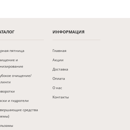
АТАЛОГ
ИНФОРМАЦИЯ
рная пятница
Главная
чищение и
Акции
онизирование
Доставка
убокое очищение/
Оплата
илинги
О нас
ыворотки
Контакты
ски и гидрогели
авершающие средства
ремы)
альзамы