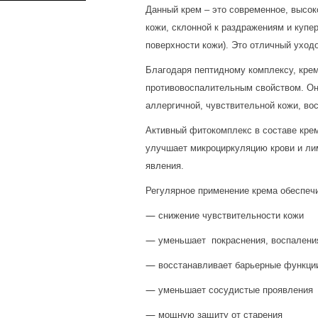
Данный крем – это современное, высо
кожи, склонной к раздражениям и купе
поверхности кожи). Это отличный уход
Благодаря пептидному комплексу, кре
противовоспалительным свойством. Он
аллергичной, чувствительной кожи, во
Активный фитокомплекс в составе крем
улучшает микроциркуляцию крови и ли
явления.
Регулярное применение крема обеспечи
—
снижение чувствительности кожи
—
уменьшает покраснения, воспалени
—
восстанавливает барьерные функци
—
уменьшает сосудистые проявления
—
мощную защиту от старения