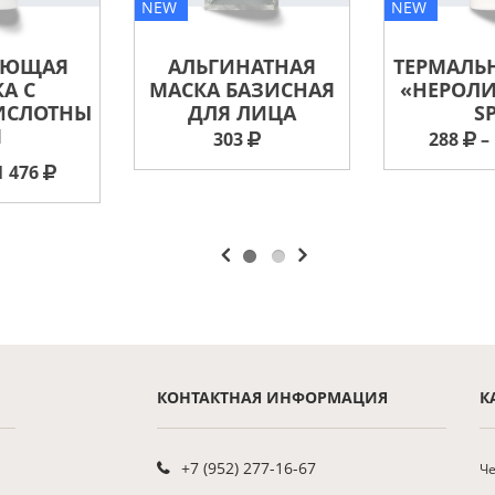
NEW
NEW
АЮЩАЯ
АЛЬГИНАТНАЯ
ТЕРМАЛЬ
А С
МАСКА БАЗИСНАЯ
«НЕРОЛ
ИСЛОТНЫ
ДЛЯ ЛИЦА
S
М
303
288
– 
1 476
КОНТАКТНАЯ ИНФОРМАЦИЯ
К
+7 (952) 277-16-67
Че