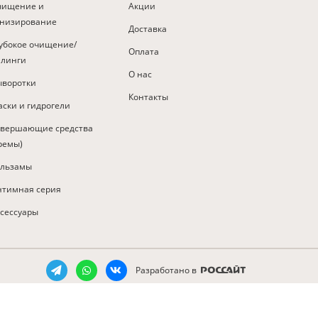
чищение и
Акции
онизирование
Доставка
убокое очищение/
Оплата
илинги
О нас
ыворотки
Контакты
ски и гидрогели
авершающие средства
ремы)
альзамы
нтимная серия
сессуары
Разработано в