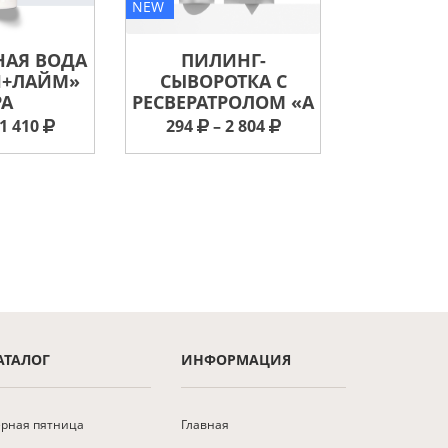
NEW
NEW
НАЯ ВОДА
ПИЛИНГ-
АКТ
И+ЛАЙМ»
СЫВОРОТКА С
СЫВОР
PA
РЕСВЕРАТРОЛОМ «А
ПИНОКС
1 410
294
– 2 804
4 3
АТАЛОГ
ИНФОРМАЦИЯ
рная пятница
Главная