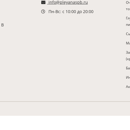
info@pleyanaspb.ru
О
т
Пн-Вс: с 10:00 до 20:00
Гл
 В
п
С
Ма
З
(к
Б
И
Ак