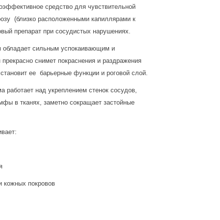
коэффективное средство для чувствительной
розу (близко расположенными капиллярами к
овый препарат при сосудистых нарушениях.
м обладает сильным успокаивающим и
 прекрасно снимет покраснения и раздражения
сстановит ее барьерные функции и роговой слой.
а работает над укреплением стенок сосудов,
мфы в тканях, заметно сокращает застойные
вает:
я
и кожных покровов